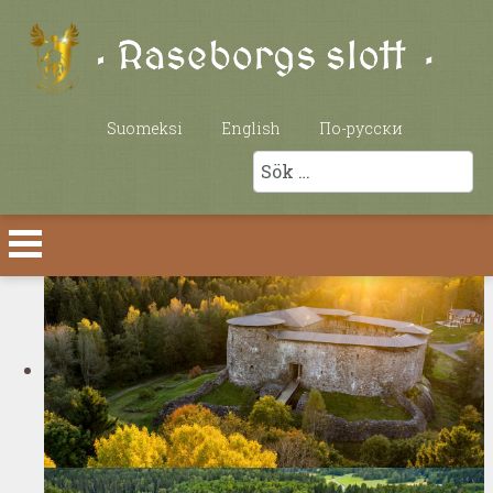
Välj ditt språk
Suomeksi
English
По-русски
Sök