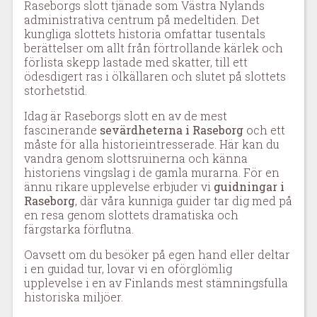
Raseborgs slott tjänade som Västra Nylands
administrativa centrum på medeltiden. Det
kungliga slottets historia omfattar tusentals
berättelser om allt från förtrollande kärlek och
förlista skepp lastade med skatter, till ett
ödesdigert ras i ölkällaren och slutet på slottets
storhetstid.
Idag är Raseborgs slott en av de mest
fascinerande
sevärdheterna i Raseborg
och ett
måste för alla historieintresserade. Här kan du
vandra genom slottsruinerna och känna
historiens vingslag i de gamla murarna. För en
ännu rikare upplevelse erbjuder vi
guidningar i
Raseborg
, där våra kunniga guider tar dig med på
en resa genom slottets dramatiska och
färgstarka förflutna.
Oavsett om du besöker på egen hand eller deltar
i en guidad tur, lovar vi en oförglömlig
upplevelse i en av Finlands mest stämningsfulla
historiska miljöer.