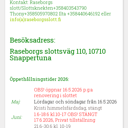
Kontakt: Raseborgs
slott/Slottsknekten+358403543790
Thony+358505970802 Ilta
+358440646192
eller
info(a)raseborgsslott.fi
Besöksadress:
Raseborgs slottsväg 110,
10710
Snappert
una
Öppethållningstider 2026:
OBS! öppnar 16.5.2026 p.g.a
renovering i slottet
Maj:
Lördagar och söndagar från 16.5.2026
Kristi himmelsfärdsdag, stängt
1.6-18.6 kl.10-17 OBS! STÄNGT
Juni:
17.6.2026, Privat tillställning
21.6-30.6 kl. 10-19