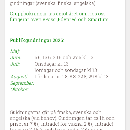
guidningar (svenska, finska, engelska).
Gruppbokningar tas emot året om. Hos oss
fungerar även ePassi,Edenred och Smartum.
Publikguidningar 2026:
Maj:
-
Juni:
6.6, 13.6, 20.6 och 27.6 kl. 13.
Juli:
Onsdagar kl. 13.
lördagar och söndagar kl.13.
Augusti:
Lördagarna 1.8, 8.8, 22.8, 29.8 kl 13
September:
Oktober:
Guidningarna går på finska, svenska och
engelska (vid behov). Guidningen tar ca.1h och
priset är 7 € (+inträde) för vuxna, 2 € (+inträde)
för barn 7-15 år och barn under 7 år gratis.