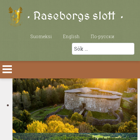
Välj ditt språk
Suomeksi
English
По-русски
Sök