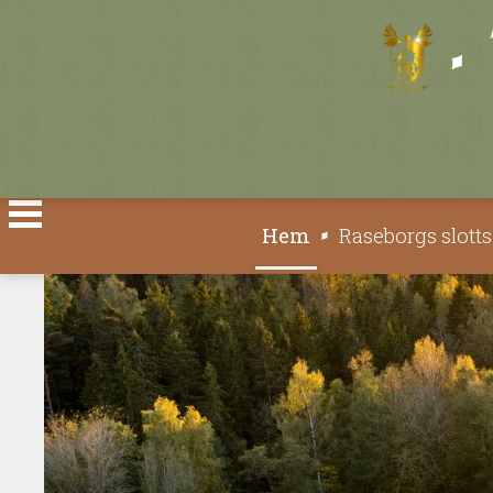
Välj ditt språk
Hem
Raseborgs slott