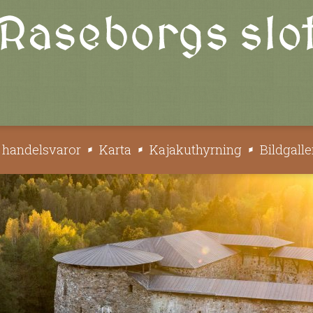
s handelsvaror
Karta
Kajakuthyrning
Bildgalle