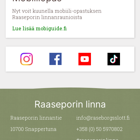
Nyt voit kuunella mobiili-opastuksen
Raaseporin linnanraunioista
Lue lisää mobiguide.fi
Raaseporin linna
Raaseporin linnantie
info@raseborgsslott.fi
10700 Snappertuna
+358 (0) 50 5970802